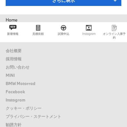
さらに表示
パ
Home
ン
く
新着情報
見積依頼
試乗申込
Instagram
オンライン入庫予
ず
約
会社概要
採用情報
お問い合わせ
MINI
BMW Motorrad
Facebook
Instagram
クッキー・ポリシー
プライバシー・ステートメント
勧誘方針