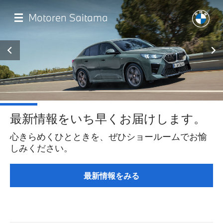
メ
イ
Motoren Saitama
ン
コ
ン
テ
ン
ツ
に
移
Home
動
最新情報をいち早くお届けします。
店舗一覧
心きらめくひとときを、ぜひショールームでお愉
しみください。
モデル一覧
最新情報をみる
最新情報
試乗予約・見積依頼